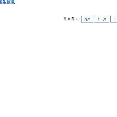
招生信息
共 0 条 1/1
首页
上一页
下