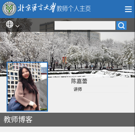
陈嘉蕾
讲师
教师博客