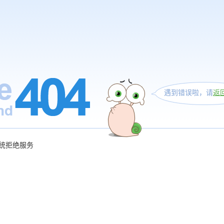
遇到错误啦，请
返
统拒绝服务