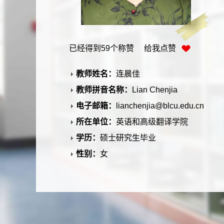
已经得到
59
个称赞 给我点赞
教师姓名：
连晨佳
教师拼音名称：
Lian Chenjia
电子邮箱：
lianchenjia@blcu.edu.cn
所在单位：
英语和高级翻译学院
学历：
硕士研究生毕业
性别：
女
学位：
硕士
职称：
讲师
在职信息：
在职
毕业院校：
北京外国语大学