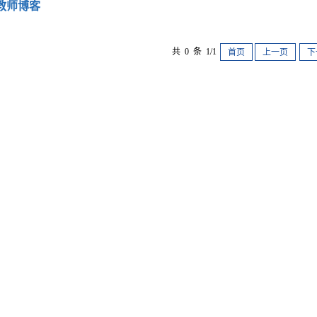
教师博客
共 0 条 1/1
首页
上一页
下