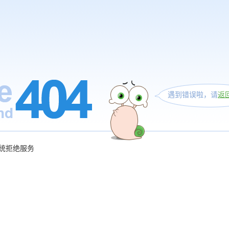
遇到错误啦，请
返
统拒绝服务