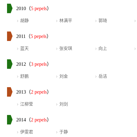
2010（
5 pepels
）
胡静
林满平
郭琦
2011（
5 pepels
）
蓝天
张安琪
向上
2012（
3 pepels
）
舒鹏
刘金
岳洁
2013（
2 pepels
）
江柳莹
刘剑
2014（
2 pepels
）
伊雯君
于静