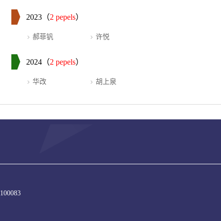
2023（
2 pepels
）
郝菲钒
许悦
2024（
2 pepels
）
华改
胡上泉
e:100083