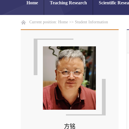
Home
Teaching Research
Scientific Rese
Current position:
Home
>>
Student Information
方铭