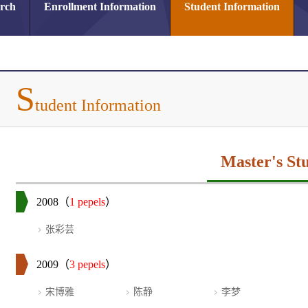
arch
Enrollment Information
Student Information
S
tudent Information
Master's St
2008（
1 pepels
）
张彩芸
2009（
3 pepels
）
宋博雅
陈静
李梦