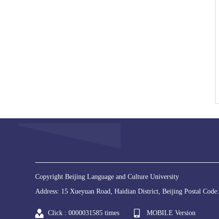
Copyright Beijing Language and Culture University
Address: 15 Xueyuan Road, Haidian District, Beijing Postal Cod
Click :
0000031585
times
MOBILE Version