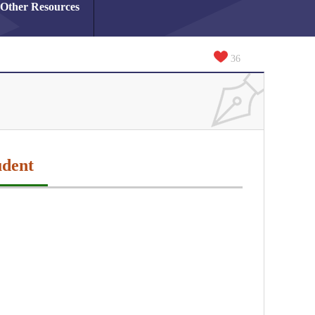
Other Resources
36
udent