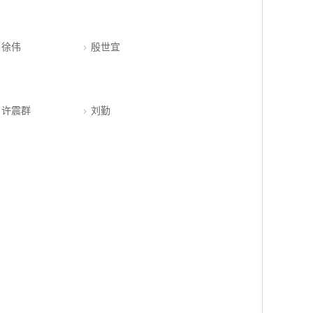
徐伟
殷世宜
许震群
刘勤