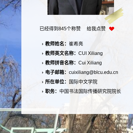
已经得到
845
个称赞 给我点赞
教师姓名：
崔希亮
教师英文名称：
CUI Xiliang
教师拼音名称：
Cui Xiliang
电子邮箱：
cuixiliang@blcu.edu.cn
所在单位：
国际中文学院
职务：
中国书法国际传播研究院院长
学历：
博士研究生毕业
性别：
男
学位：
博士
职称：
教授