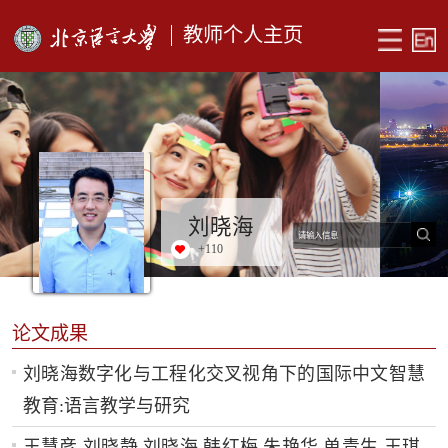
教师个人主页
刘晓海
+
110
论文成果
刘晓海数字化与工程化交叉视角下的国际中文智慧
教育:语言教学与研究
王慧彦,刘晓静,刘晓海,韩红梅,朱艳华,单青生,王琪,