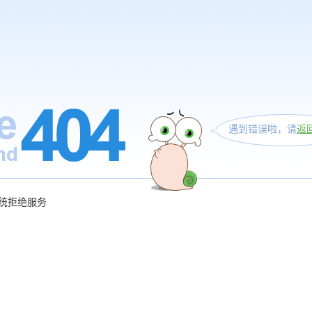
遇到错误啦，请
返
统拒绝服务