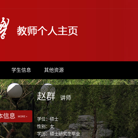
学生信息
其他资源
赵群
讲师
本信息
MORE +
学位：硕士
性别：女
学历：硕士研究生毕业