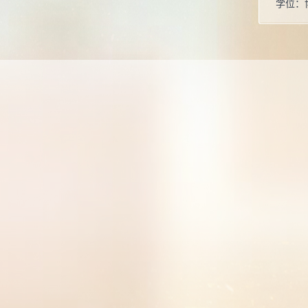
学位：
职称：
在职信
毕业院
所属院
曾获荣
第25
等奖 