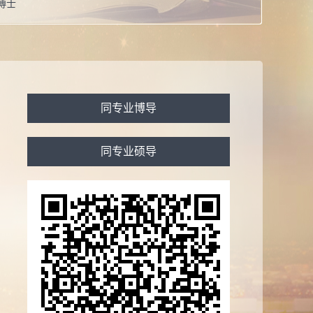
博士
教授
息：
在职
校：
山东大学
系：
外国语言文化学院（区域国别研究院）
同专业博导
同专业硕导
誉：
次山东社会科学优秀成果奖三等奖 第三届山东省泰山文艺奖三
江苏高校“青蓝工程”中青年学术带头人