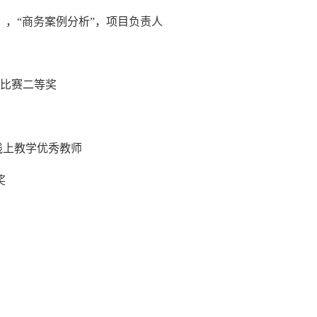
5），“商务案例分析”，项目负责人
功比赛二等奖
期线上教学优秀教师
奖