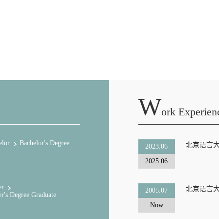
W
Ork Experien
elor
Bachelor's Degree
北京语言
2023.06
2025.06
er
北京语言
2005.07
er's Degree Graduate
Now