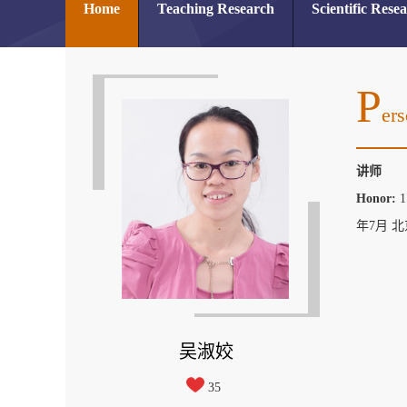
Home
Teaching Research
Scientific Rese
P
Ers
讲师
Honor:
1
年7月 
吴淑姣
35