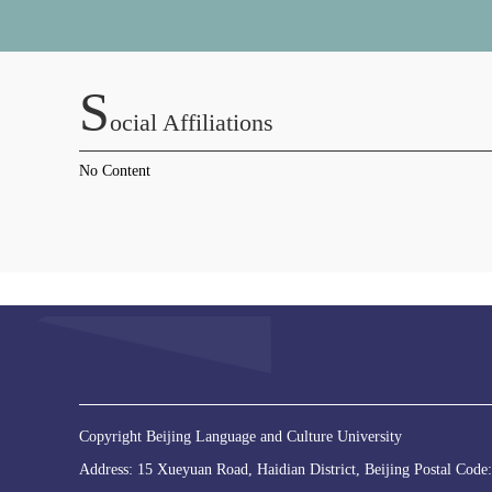
S
Ocial Affiliations
No Content
Copyright Beijing Language and Culture University
Address: 15 Xueyuan Road, Haidian District, Beijing Postal Cod