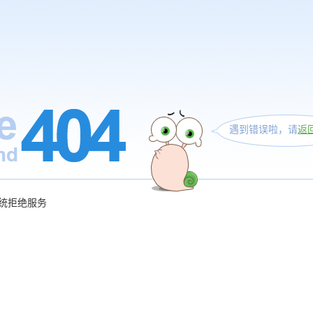
遇到错误啦，请
返
统拒绝服务