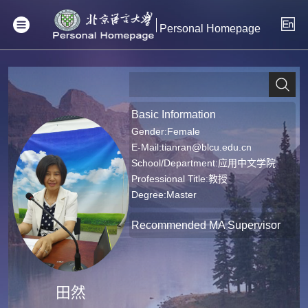
Personal Homepage
Basic Information
Gender:Female
E-Mail:
tianran@blcu.edu.cn
School/Department:应用中文学院
Professional Title:教授
Degree:Master
Recommended MA Supervisor
田然