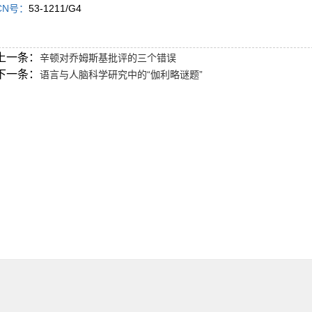
CN号：
53-1211/G4
上一条：
辛顿对乔姆斯基批评的三个错误
下一条：
语言与人脑科学研究中的“伽利略谜题”