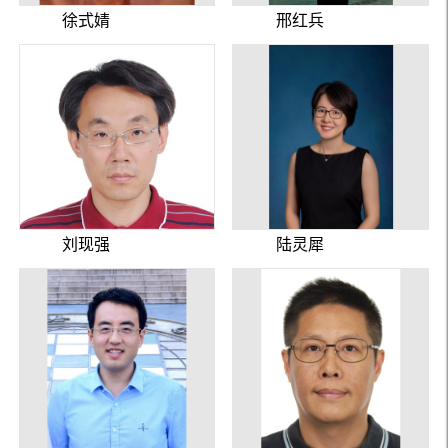
徐式婧
邢红兵
刘现强
陆灵犀