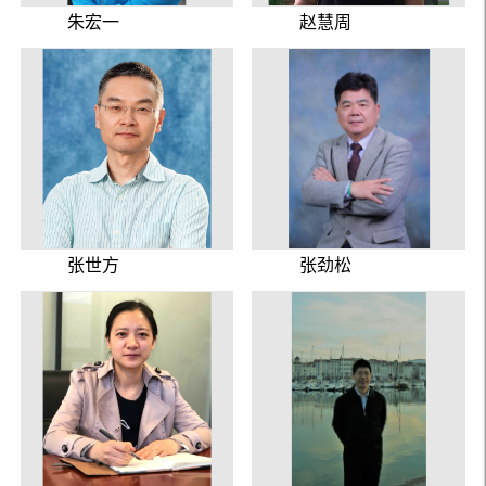
朱宏一
赵慧周
张世方
张劲松