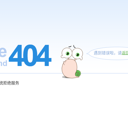
遇到错误啦，请
返
统拒绝服务