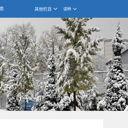
息
其他栏目
语种