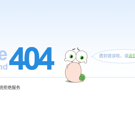
遇到错误啦，请
返
统拒绝服务