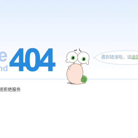
遇到错误啦，请
返
统拒绝服务