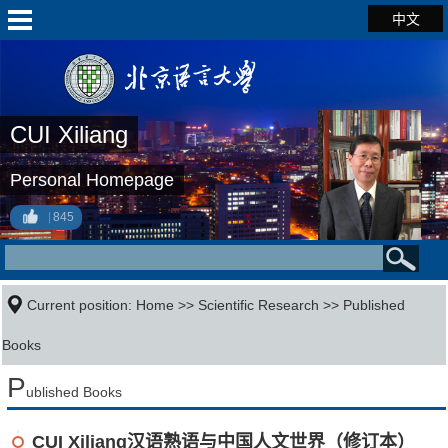
中文
CUI Xiliang
Personal Homepage
845
Current position:
Home
>>
Scientific Research
>>
Published
Books
P
ublished Books
CUI Xiliang汉语熟语与中国人文世界（修订本）