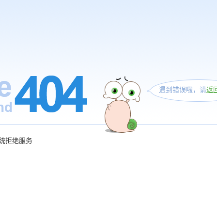
遇到错误啦，请
返
统拒绝服务