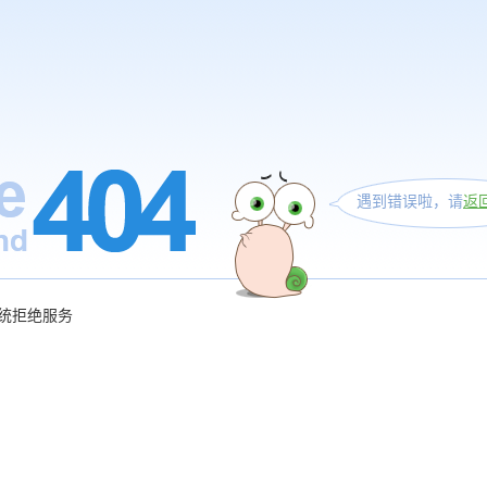
遇到错误啦，请
返
统拒绝服务